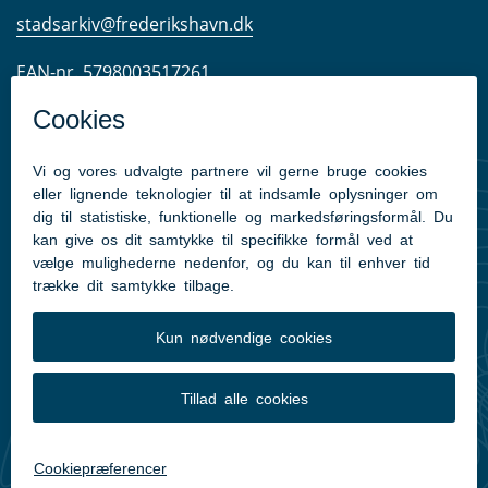
stadsarkiv@frederikshavn.dk
EAN-nr. 5798003517261
CVR-nr. 29189498
Tilgængelighedserklæring
Læsesalens åbningstider:
Mandag: 12:30-15:00
Tirsdag: 12:30-15:00
Torsdag: 12:30-17:00
Lukket mellem jul og nytår samt på helligdage.
Du finder os i lokale B 149 på Frederikshavn Bibliotek.
Kontakt os gerne på mail uden for åbningstiderne.