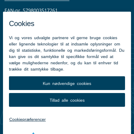
EAN-nr. 5798003517261
CVR-nr. 29189498
Tilgængelighedserklæring
Læsesalens åbningstider:
Mandag: 12:30-15:00
Tirsdag: 12:30-15:00
Torsdag: 12:30-17:00
Lukket mellem jul og nytår samt på helligdage.
Du finder os i lokale B 149 på Frederikshavn Bibliotek.
Kontakt os gerne på mail uden for åbningstiderne.
Send sikker post til Stadsarkivet