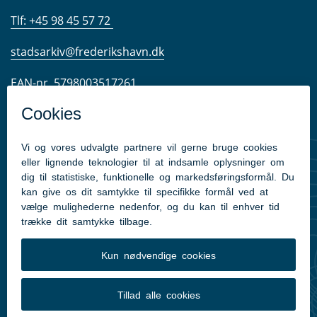
Tlf: +45 98 45 57 72
stadsarkiv@frederikshavn.dk
EAN-nr. 5798003517261
CVR-nr. 29189498
Tilgængelighedserklæring
Læsesalens åbningstider:
Mandag: 12:30-15:00
Tirsdag: 12:30-15:00
Torsdag: 12:30-17:00
Lukket mellem jul og nytår samt på helligdage.
Du finder os i lokale B 149 på Frederikshavn Bibliotek.